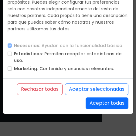
propósitos. Puedes elegir configurar tus preferencias
C/Méndez Álvaro, 9 Planta 2 , 28045 Madrid
solo con nosotros independientemente del resto de
nuestros partners. Cada propósito tiene una descripción
para que puedas saber cómo nosotros y nuestros
partners utilizamos tus datos.
Email
Necesarias:
Ayudan con la funcionalidad básica.
info@destinosdelmundo.es
Estadísticas:
Permiten recopilar estadísticas de
9.30hrs a 19.30hrs
uso.
Marketing:
Contenido y anuncios relevantes.
Rechazar todas
Aceptar seleccionadas
Teléfono
+34 91 557 03 65 / +34 91 574 31 47
Aceptar todas
9.30hrs a 19.30hrs