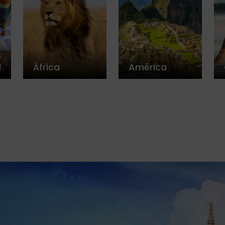
o
l
África
América