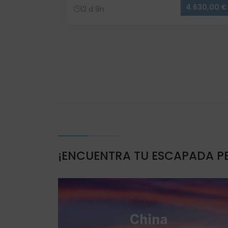
resupuesto
4.630,00 €
12 d 9n
¡ENCUENTRA TU ESCAPADA P