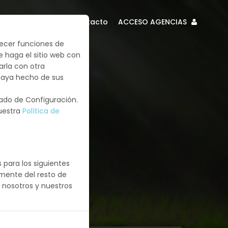
Otros productos
Contacto
ACCESO AGENCIAS
frecer funciones de
e haga el sitio web con
arla con otra
 haya hecho de sus
tado de Configuración.
nuestra
Política de
 para los siguientes
emente del resto de
 nosotros y nuestros