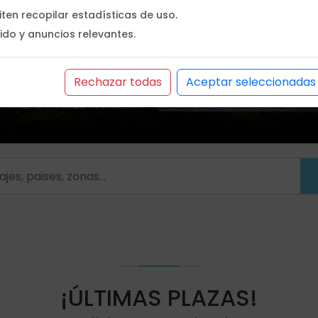
ten recopilar estadísticas de uso.
 MÁGICO
ARGENTINA CUPOS
do y anuncios relevantes.
noviembre
9 de diciembre
o agosto
¡Descuento 100€!
co!
Rechazar todas
Aceptar seleccionadas
1
2
1
2
3
4
5
6
7
8
¡ÚLTIMAS PLAZAS!