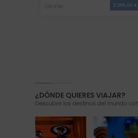
2.395,00 €
12 d 9n
2.525,00 €
¿DÓNDE QUIERES VIAJAR?
Descubre los destinos del mundo co