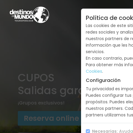
Política de cook
Las cookies de este si
redes sociales y anali
nuestros partners de r
información que les h
servicios.
En caso contrario, pue
Para obtener más info
Cookies
.
CUPOS
Configuración
Salidas garantizadas
Tu privacidad es impor
Puedes configurar tus 
propósitos. Puedes ele
¡Grupos exclusivos!
nuestros partners. Ca
partners utilizamos tus
Reserva online
Necesarias:
Ayudan