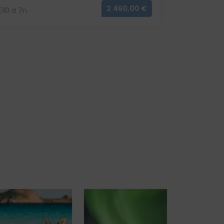
2.460,00 €
10 d 7n
12 d 9n