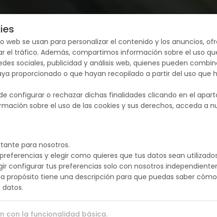
Destinos
Paquete dinámico
Cupos
Tipos de Viaje
ies
tio web se usan para personalizar el contenido y los anuncios, o
zar el tráfico. Además, compartimos información sobre el uso qu
edes sociales, publicidad y análisis web, quienes pueden combin
aya proporcionado o que hayan recopilado a partir del uso que
de configurar o rechazar dichas finalidades clicando en el apar
rmación sobre el uso de las cookies y sus derechos, acceda a 
tante para nosotros.
preferencias y elegir como quieres que tus datos sean utilizados
gir configurar tus preferencias solo con nosotros independient
da propósito tiene una descripción para que puedas saber cómo
 datos.
 con la funcionalidad básica.