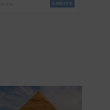
2.460,00 €
10 d 7n
12 d 9n