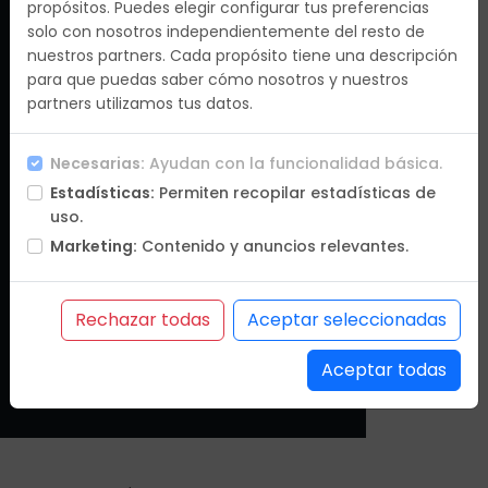
propósitos. Puedes elegir configurar tus preferencias
C/Méndez Álvaro, 9 Planta 2 , 28045 Madrid
solo con nosotros independientemente del resto de
nuestros partners. Cada propósito tiene una descripción
para que puedas saber cómo nosotros y nuestros
partners utilizamos tus datos.
Email
Necesarias:
Ayudan con la funcionalidad básica.
info@destinosdelmundo.es
Estadísticas:
Permiten recopilar estadísticas de
9.30hrs a 19.30hrs
uso.
Marketing:
Contenido y anuncios relevantes.
Rechazar todas
Aceptar seleccionadas
Teléfono
+34 91 557 03 65 / +34 91 574 31 47
Aceptar todas
9.30hrs a 19.30hrs