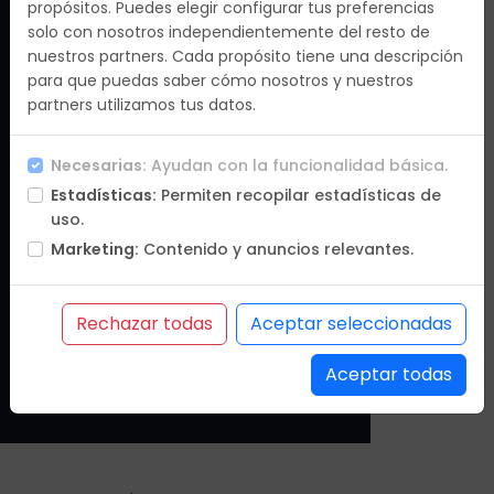
propósitos. Puedes elegir configurar tus preferencias
C/Méndez Álvaro, 9 Planta 2 , 28045 Madrid
solo con nosotros independientemente del resto de
nuestros partners. Cada propósito tiene una descripción
para que puedas saber cómo nosotros y nuestros
partners utilizamos tus datos.
Email
Necesarias:
Ayudan con la funcionalidad básica.
info@destinosdelmundo.es
Estadísticas:
Permiten recopilar estadísticas de
9.30hrs a 19.30hrs
uso.
Marketing:
Contenido y anuncios relevantes.
Rechazar todas
Aceptar seleccionadas
Teléfono
+34 91 557 03 65 / +34 91 574 31 47
Aceptar todas
9.30hrs a 19.30hrs