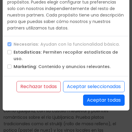
propósitos. Puedes elegir configurar tus preferencias
solo con nosotros independientemente del resto de
nuestros partners. Cada propósito tiene una descripción
para que puedas saber cómo nosotros y nuestros
partners utilizamos tus datos.
Borrar Filtros
Necesarias:
Ayudan con la funcionalidad básica.
Estadísticas:
Permiten recopilar estadísticas de
uso.
Marketing:
Contenido y anuncios relevantes.
Encanto Alpino y ciudades
históricas
Rechazar todas
Aceptar seleccionadas
Desde los impresionantes Alpes Julianos hasta los tranquilos
lagos como Bled y Bohinj, Eslovenia ofrece paisajes
Aceptar todas
naturales de ensueño. Explora ciudades encantadoras
como Ljubljana, con su castillo medieval y puentes
románticos sobre el río Ljubljanica. Prueba platos
tradicionales como el struklji (rollo de masa relleno), el
potica (pastel de nuez) y los vinos locales en las