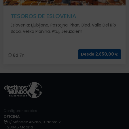
TESOROS DE ESLOVENIA
Eslovenia: Ljubljana, Postojna, Piran, Bled, Valle Del Río
Soca, Velika Planina, Ptuj, Jeruzalem
Desde 2.850,00 €
8d 7n
Configurar cookies
OFICINA
C/ Méndez Álvaro, 9 Planta 2
28045 Madrid