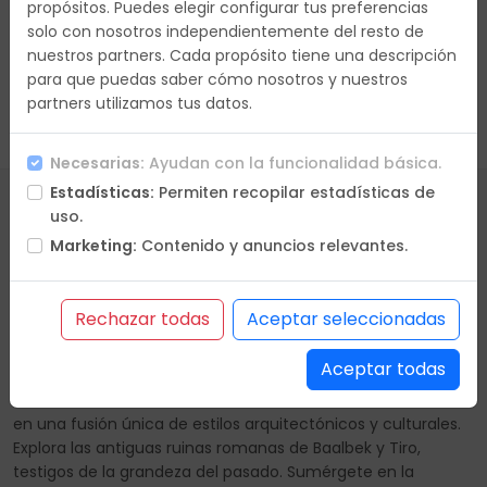
propósitos. Puedes elegir configurar tus preferencias
solo con nosotros independientemente del resto de
nuestros partners. Cada propósito tiene una descripción
para que puedas saber cómo nosotros y nuestros
partners utilizamos tus datos.
Borrar Filtros
Necesarias:
Ayudan con la funcionalidad básica.
Estadísticas:
Permiten recopilar estadísticas de
uso.
Marketing:
Contenido y anuncios relevantes.
Un país que rompe límites
¡Bienvenido al Líbano, un país lleno de encanto, historia y
Rechazar todas
Aceptar seleccionadas
diversidad, donde la cultura, la gastronomía y la belleza
natural te esperan para una experiencia de viaje inolvidable
Aceptar todas
en el corazón del Mediterráneo! Descubre la vibrante ciudad
de Beirut, donde la modernidad se mezcla con la tradición
en una fusión única de estilos arquitectónicos y culturales.
Explora las antiguas ruinas romanas de Baalbek y Tiro,
testigos de la grandeza del pasado. Sumérgete en la