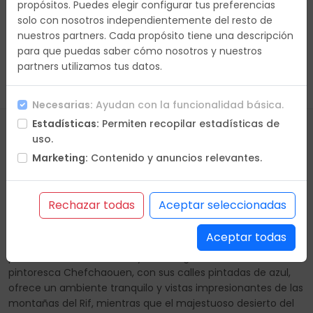
propósitos. Puedes elegir configurar tus preferencias
solo con nosotros independientemente del resto de
nuestros partners. Cada propósito tiene una descripción
para que puedas saber cómo nosotros y nuestros
partners utilizamos tus datos.
Borrar Filtros
Necesarias:
Ayudan con la funcionalidad básica.
Estadísticas:
Permiten recopilar estadísticas de
uso.
Marketing:
Contenido y anuncios relevantes.
Entre palacios, jardines y riads
Marruecos es una experiencia inolvidable llena de colores,
Rechazar todas
Aceptar seleccionadas
sabores y paisajes únicos; desde la vibrante Marrakech, con
sus bulliciosos zocos y el mágico ambiente de la plaza
Aceptar todas
Jemaa el-Fna, hasta la histórica ciudad de Fes, conocida
por su laberíntica medina y sus antiguas curtidurías. La
pintoresca Chefchaouen, con sus calles pintadas de azul,
ofrece un ambiente tranquilo y vistas impresionantes de las
montañas del Rif, mientras que el majestuoso desierto del