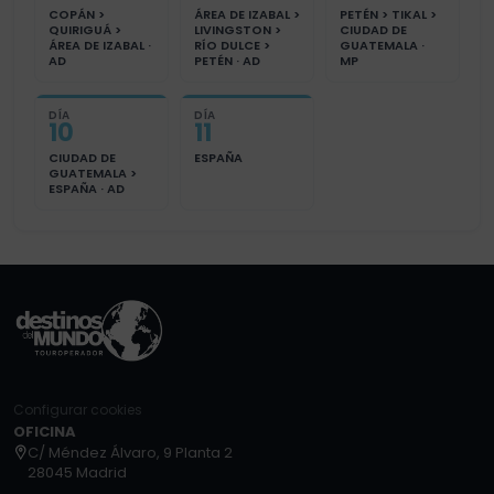
COPÁN >
ÁREA DE IZABAL >
PETÉN > TIKAL >
QUIRIGUÁ >
LIVINGSTON >
CIUDAD DE
ÁREA DE IZABAL ·
RÍO DULCE >
GUATEMALA ·
AD
PETÉN · AD
MP
DÍA
DÍA
10
11
CIUDAD DE
ESPAÑA
GUATEMALA >
ESPAÑA · AD
Configurar cookies
OFICINA
C/ Méndez Álvaro, 9 Planta 2
28045 Madrid