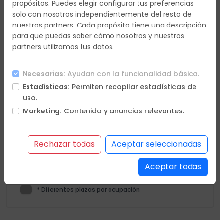
propósitos. Puedes elegir configurar tus preferencias
Día 15
-
solo con nosotros independientemente del resto de
nuestros partners. Cada propósito tiene una descripción
para que puedas saber cómo nosotros y nuestros
Día 22
-
partners utilizamos tus datos.
Día 29
-
Necesarias:
Ayudan con la funcionalidad básica.
Estadísticas:
Permiten recopilar estadísticas de
uso.
Marketing:
Contenido y anuncios relevantes.
Rechazar todas
Aceptar seleccionadas
En petición
Confirmación online
Aceptar todas
Últimas plazas
Plazas agotadas
* Diferentes plazas por ocupación