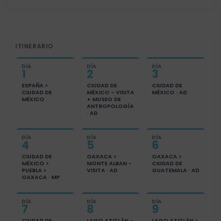
ITINERARIO
DÍA
DÍA
DÍA
1
2
3
ESPAÑA >
CIUDAD DE
CIUDAD DE
CIUDAD DE
MÉXICO - VISITA
MÉXICO · AD
MÉXICO
+ MUSEO DE
ANTROPOLOGÍA
· AD
DÍA
DÍA
DÍA
4
5
6
CIUDAD DE
OAXACA >
OAXACA >
MÉXICO >
MONTE ALBAN -
CIUDAD DE
PUEBLA >
VISITA · AD
GUATEMALA · AD
OAXACA · MP
DÍA
DÍA
DÍA
7
8
9
CIUDAD DE
LAGO ATITLÁN -
LAGO ATITLÁN >