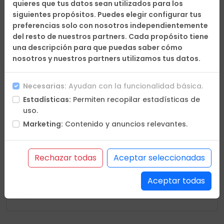
quieres que tus datos sean utilizados para los
Día 17
-
siguientes propósitos. Puedes elegir configurar tus
preferencias solo con nosotros independientemente
del resto de nuestros partners. Cada propósito tiene
Día 24
-
una descripción para que puedas saber cómo
nosotros y nuestros partners utilizamos tus datos.
Día 31
-
Necesarias:
Ayudan con la funcionalidad básica.
Estadísticas:
Permiten recopilar estadísticas de
uso.
Marketing:
Contenido y anuncios relevantes.
Rechazar todas
Aceptar seleccionadas
En petición
Confirmación online
Aceptar todas
Últimas plazas
Plazas agotadas
* Diferentes plazas por ocupación