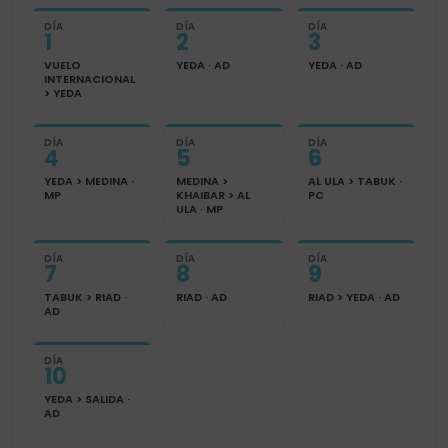
DÍA
DÍA
DÍA
1
2
3
VUELO
YEDA · AD
YEDA · AD
INTERNACIONAL
> YEDA
DÍA
DÍA
DÍA
4
5
6
YEDA > MEDINA ·
MEDINA >
AL ULA > TABUK ·
MP
KHAIBAR > AL
PC
ULA · MP
DÍA
DÍA
DÍA
7
8
9
TABUK > RIAD ·
RIAD · AD
RIAD > YEDA · AD
AD
DÍA
10
YEDA > SALIDA ·
AD