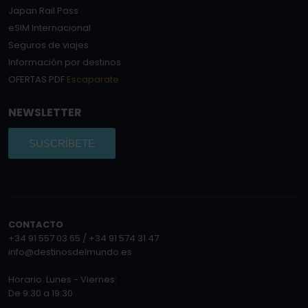
Japan Rail Pass
eSIM Internacional
Seguros de viajes
Información por destinos
OFERTAS PDF
Escaparate
NEWSLETTER
SUSCRÍBETE
CONTACTO
+34 91 557 03 65 / +34 91 574 31 47
info@destinosdelmundo.es
Horario: Lunes - Viernes:
De 9:30 a 19:30