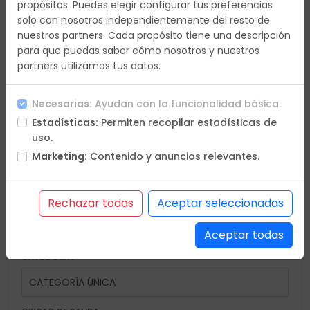
propósitos. Puedes elegir configurar tus preferencias
3.125€
Día 20
-
solo con nosotros independientemente del resto de
nuestros partners. Cada propósito tiene una descripción
para que puedas saber cómo nosotros y nuestros
partners utilizamos tus datos.
Necesarias:
Ayudan con la funcionalidad básica.
Estadísticas:
Permiten recopilar estadísticas de
uso.
Marketing:
Contenido y anuncios relevantes.
En petición
Confirmación online
Últimas plazas
Plazas agotadas
* Diferentes plazas por ocupación
Rechazar todas
Aceptar seleccionadas
Aceptar todas
CATEGORÍA