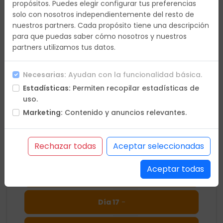
propósitos. Puedes elegir configurar tus preferencias
Día 10
-
solo con nosotros independientemente del resto de
nuestros partners. Cada propósito tiene una descripción
para que puedas saber cómo nosotros y nuestros
Día 11
-
partners utilizamos tus datos.
Día 12
-
Necesarias:
Ayudan con la funcionalidad básica.
Estadísticas:
Permiten recopilar estadísticas de
Día 13
-
uso.
Marketing:
Contenido y anuncios relevantes.
Día 14
-
Rechazar todas
Aceptar seleccionadas
Día 15
-
Aceptar todas
Día 16
-
Día 17
-