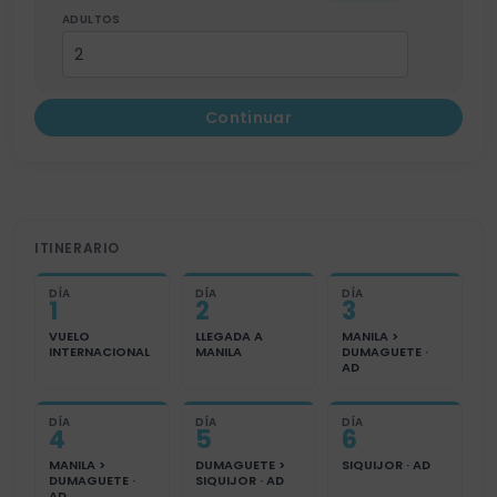
ADULTOS
Continuar
ITINERARIO
DÍA
DÍA
DÍA
1
2
3
VUELO
LLEGADA A
MANILA >
INTERNACIONAL
MANILA
DUMAGUETE ·
AD
DÍA
DÍA
DÍA
4
5
6
MANILA >
DUMAGUETE >
SIQUIJOR · AD
DUMAGUETE ·
SIQUIJOR · AD
AD