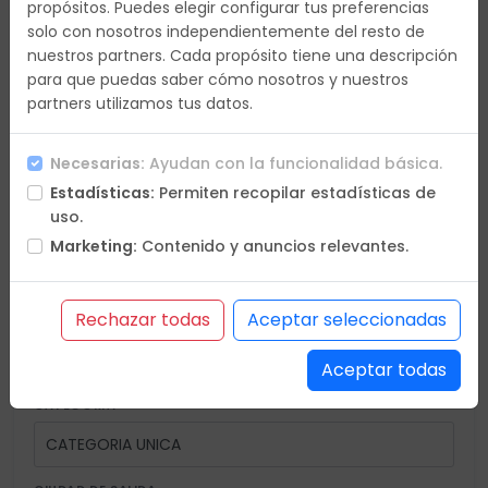
propósitos. Puedes elegir configurar tus preferencias
1.595€
Día 4
-
solo con nosotros independientemente del resto de
nuestros partners. Cada propósito tiene una descripción
para que puedas saber cómo nosotros y nuestros
partners utilizamos tus datos.
Necesarias:
Ayudan con la funcionalidad básica.
Estadísticas:
Permiten recopilar estadísticas de
uso.
Marketing:
Contenido y anuncios relevantes.
En petición
Confirmación online
Últimas plazas
Plazas agotadas
* Diferentes plazas por ocupación
Rechazar todas
Aceptar seleccionadas
Aceptar todas
CATEGORÍA