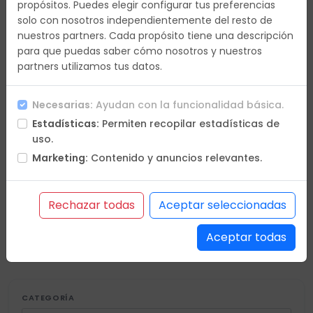
propósitos. Puedes elegir configurar tus preferencias
Día 10
-
solo con nosotros independientemente del resto de
nuestros partners. Cada propósito tiene una descripción
para que puedas saber cómo nosotros y nuestros
Día 31
-
partners utilizamos tus datos.
Necesarias:
Ayudan con la funcionalidad básica.
Estadísticas:
Permiten recopilar estadísticas de
uso.
Marketing:
Contenido y anuncios relevantes.
En petición
Confirmación online
Rechazar todas
Aceptar seleccionadas
Últimas plazas
Plazas agotadas
* Diferentes plazas por ocupación
Aceptar todas
CATEGORÍA