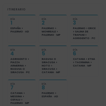
ITINERARIO
DÍA
DÍA
DÍA
1
2
3
ESPAÑA >
PALERMO >
PALERMO > ERICE
PALERMO · AD
MONREALE >
> SALINA DE
PALERMO · MP
TRAPANI >
AGRIGENTO · PC
DÍA
DÍA
DÍA
4
5
6
AGRIGENTO >
RAGUSA O
CATANIA > ETNA
PIAZZA
SIRACUSA >
> TAORMINA >
ARMERINA >
NOTO >
CATANIA · MP
RAGUSA O
SIRACUSA >
SIRACUSA · PC
CATANIA · MP
DÍA
DÍA
7
8
CATANIA >
PALERMO >
MESSINA >
ESPAÑA · AD
CEFALU >
PALERMO · MP