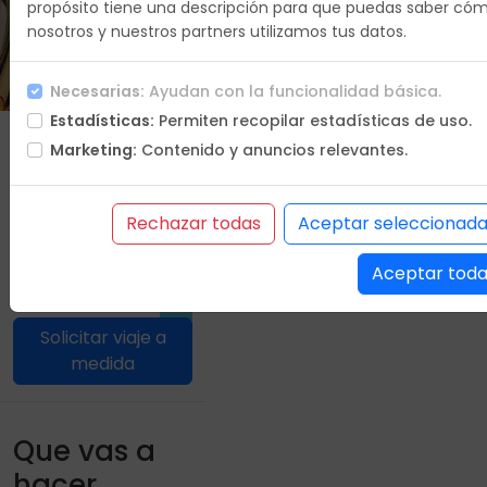
propósito tiene una descripción para que puedas saber có
nosotros y nuestros partners utilizamos tus datos.
Duracion
5 días
Necesarias:
Ayudan con la funcionalidad básica.
Estadísticas:
Permiten recopilar estadísticas de uso.
Que vas a hacer
Marketing:
Contenido y anuncios relevantes.
Itinerario
Incluye
No incluye
Rechazar todas
Aceptar seleccionad
Condiciones
Aceptar tod
Oferta en PDF
Solicitar viaje a
medida
Que vas a
hacer