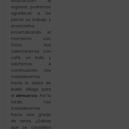
satisfacción. Al
regresar, podremos
agradecer a los
perros su trabajo y
acariciarlos,
inmortalizando el
momento con
fotos. Nos
calentaremos
con
café, un bollo y
salchichas. A
continuación nos
trasladaremos
hacia la aldea de
Iisakki Village para
el
almuerzo
. Por la
tarde, nos
trasladeremos
hacia una
granja
de renos. ¿Sabias
que se considera