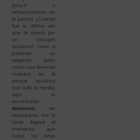
jacuzzi o
refréscandonos en
la piscina. ¿Cuándo
fue la
última vez
que te tiraste por
un tobogán
acuático? Tanto si
prefieres un
relajante baño
como una divertida
mañana en
el
parque acuático
con toda la familia,
aquí lo
encontrarás.
Almuerzo
en
restaurante.
Por la
tarde llegará el
momento que
todos los niños