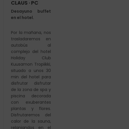
CLAUS · PC
Desayuno buffet
en el hotel.
Por la mañana, nos
trasladaremos en
autobús al
complejo
del hotel
Holiday Club
Kuusamon Tropiikki,
situado a unos
30
min del hotel para
disfrutar disfrutar
de la zona de spa y
piscina decorada
con exuberantes
plantas y flores.
Disfrutaremos del
calor de la sauna,
relanjandos en el