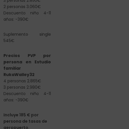
3 personas 2.850€
2 personas 3.060€
Descuento niño 4-11
años: -390€
Suplemento single
545
€
Precios PVP por
persona en Estudio
familiar
RukaWalley32
4 personas 2.865€
3 personas 2.980€
Descuento niño 4-11
años: -390€
Incluye 185 € por
persona de tasas de
aeropuerto.