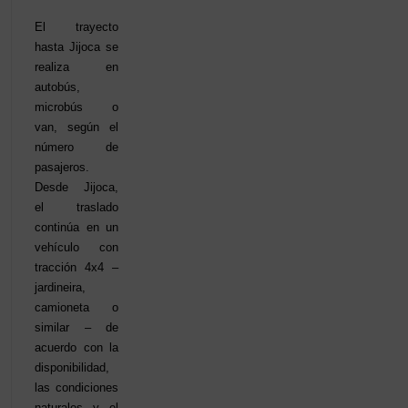
El trayecto
hasta Jijoca se
realiza en
autobús,
microbús o
van, según el
número de
pasajeros.
Desde Jijoca,
el traslado
continúa en un
vehículo con
tracción 4x4 –
jardineira,
camioneta o
similar – de
acuerdo con la
disponibilidad,
las condiciones
naturales y el