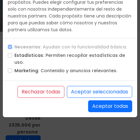
propósitos. Puedes elegir configurar tus preferencias
solo con nosotros independientemente del resto de
Duracion
nuestros partners. Cada propósito tiene una descripción
9 días
para que puedas saber cómo nosotros y nuestros
partners utilizamos tus datos.
Que vas a
Necesarias:
Ayudan con la funcionalidad básica.
hacer
Estadísticas:
Permiten recopilar estadísticas de
Itinerario
uso.
Hoteles
Marketing:
Contenido y anuncios relevantes.
Incluye
No incluye
Condiciones
Rechazar todas
Aceptar seleccionadas
Oferta
en PDF
Aceptar todas
Desde
2335.00€ por
persona