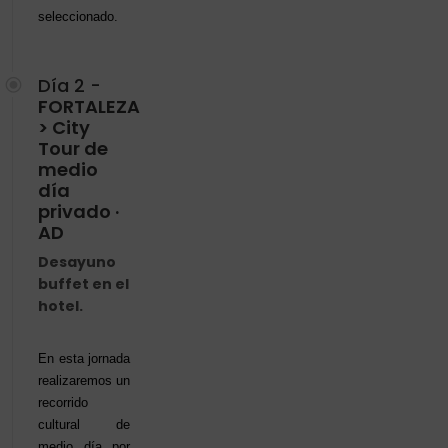
seleccionado.
Día 2 -
FORTALEZA
> City
Tour de
medio
día
privado ·
AD
Desayuno
buffet en el
hotel.
En esta jornada
realizaremos un
recorrido
cultural de
medio día por