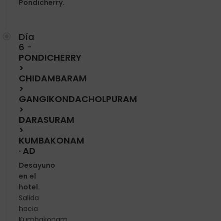
Pondicherry.
Día
6 -
PONDICHERRY
>
CHIDAMBARAM
>
GANGIKONDACHOLPURAM
>
DARASURAM
>
KUMBAKONAM
· AD
Desayuno
en el
hotel.
Salida
hacia
Kumbakonam.