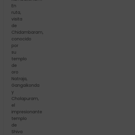
En
ruta,
visita
de
Chidambaram,
conocido
por
su
templo
de
oro
Natraja,
Gangaikonda
y
Cholapuram,
el
impresionante
templo
de
Shiva