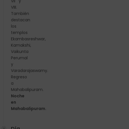
VII y
VIII.
También
destacan
los
templos
Ekambasreshwar,
Kamakshi,
Vaikunta
Perumal
y
Varadarajaswamy.
Regreso
a
Mahabalipuram.
Noche
en
Mahabalipuram.
Día