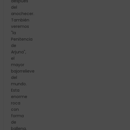
después
del
anochecer.
También
veremos
"la
Penitencia
de
Arjuna",
el
mayor
bajorrelieve
del
mundo.
Esta
enorme
roca
con
forma
de
ballena,