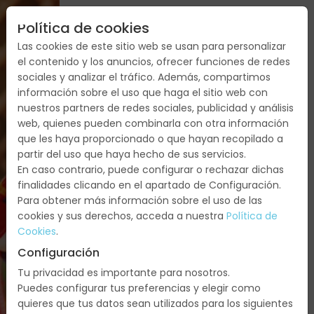
Política de cookies
Las cookies de este sitio web se usan para personalizar
INDIA
el contenido y los anuncios, ofrecer funciones de redes
sociales y analizar el tráfico. Además, compartimos
DEL
información sobre el uso que haga el sitio web con
SUR
nuestros partners de redes sociales, publicidad y análisis
web, quienes pueden combinarla con otra información
que les haya proporcionado o que hayan recopilado a
India:
partir del uso que haya hecho de sus servicios.
Chennai,
En caso contrario, puede configurar o rechazar dichas
Mahabalipuram,
finalidades clicando en el apartado de Configuración.
Pondicherry,
Para obtener más información sobre el uso de las
Kumbakonam,
cookies y sus derechos, acceda a nuestra
Política de
Trichy,
Cookies
.
Madurai,
Configuración
Periyar,
Tu privacidad es importante para nosotros.
Alleppey,
Puedes configurar tus preferencias y elegir como
Cochin
quieres que tus datos sean utilizados para los siguientes