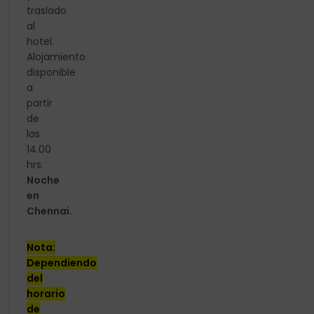
traslado
al
hotel.
Alojamiento
disponible
a
partir
de
las
14.00
hrs.
Noche
en
Chennai.
Nota:
Dependiendo
del
horario
de