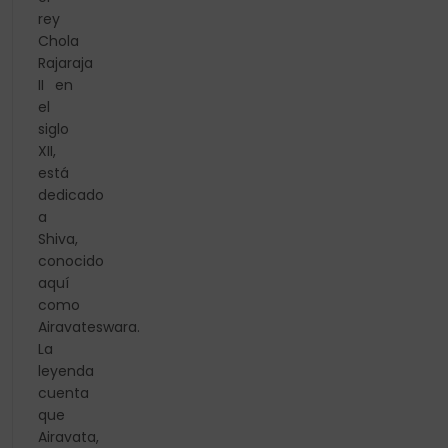
rey
Chola
Rajaraja
II en
el
siglo
XII,
está
dedicado
a
Shiva,
conocido
aquí
como
Airavateswara.
La
leyenda
cuenta
que
Airavata,