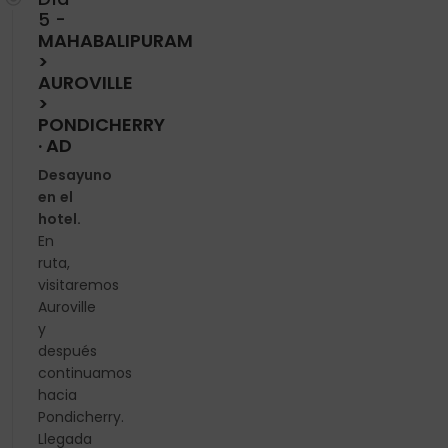
5 -
MAHABALIPURAM
>
AUROVILLE
>
PONDICHERRY
· AD
Desayuno
en el
hotel.
En
ruta,
visitaremos
Auroville
y
después
continuamos
hacia
Pondicherry.
Llegada