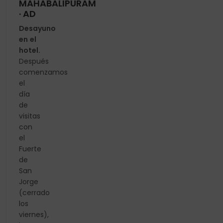
MAHABALIPURAM
· AD
Desayuno
en el
hotel.
Después
comenzamos
el
día
de
visitas
con
el
Fuerte
de
San
Jorge
(cerrado
los
viernes),