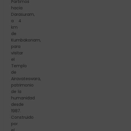
Partimos
hacia
Darasuram,
a 4
km
de
Kumbakonam,
para
visitar
el
Templo
de
Airavateswara,
patrimonio
de la
humanidad
desde
1987.
Construido
por
el