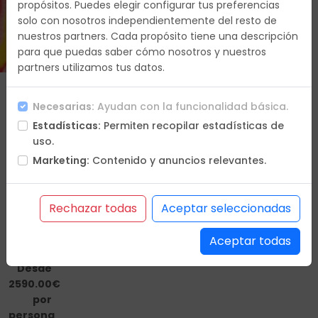
propósitos. Puedes elegir configurar tus preferencias
solo con nosotros independientemente del resto de
Duracion
nuestros partners. Cada propósito tiene una descripción
14 días
para que puedas saber cómo nosotros y nuestros
partners utilizamos tus datos.
Que
Necesarias:
Ayudan con la funcionalidad básica.
vas a
Estadísticas:
Permiten recopilar estadísticas de
hacer
uso.
Itinerario
Marketing:
Contenido y anuncios relevantes.
Hoteles
Incluye
No
Rechazar todas
Aceptar seleccionadas
incluye
Condiciones
Aceptar todas
Desde
2590.00€
por
persona