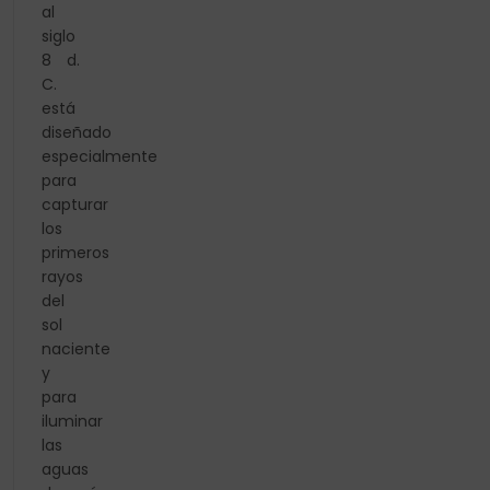
al
siglo
8 d.
C.
está
diseñado
especialmente
para
capturar
los
primeros
rayos
del
sol
naciente
y
para
iluminar
las
aguas