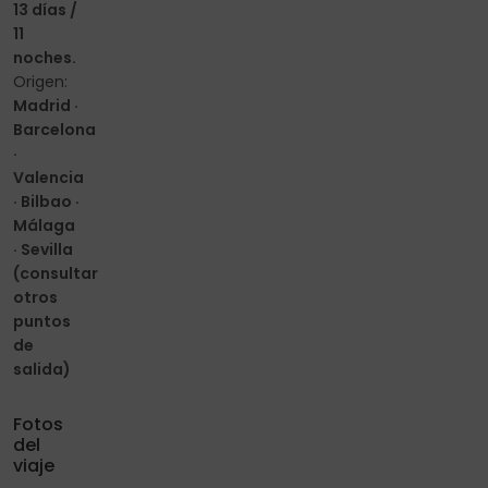
13 días /
11
noches.
Origen:
Madrid ·
Barcelona
·
Valencia
· Bilbao ·
Málaga
· Sevilla
(consultar
otros
puntos
de
salida)
Fotos
del
viaje