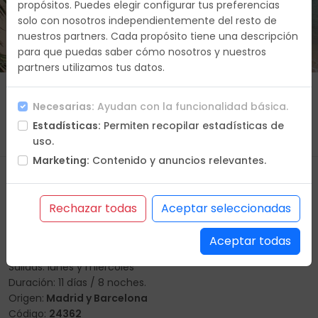
propósitos. Puedes elegir configurar tus preferencias
solo con nosotros independientemente del resto de
Duracion
nuestros partners. Cada propósito tiene una descripción
11 días
para que puedas saber cómo nosotros y nuestros
partners utilizamos tus datos.
Que vas a hacer
Itinerario
Incluye
Necesarias:
Ayudan con la funcionalidad básica.
No incluye
Condiciones
Oferta en PDF
Estadísticas:
Permiten recopilar estadísticas de
Solicitar viaje a medida
uso.
Marketing:
Contenido y anuncios relevantes.
Que vas a hacer
Rechazar todas
Aceptar seleccionadas
Programa:
Seychelles y Mauricio
Aceptar todas
Ciudades: Seychelles (Mahe) > Isla Mauricio
Salidas: lunes y miércoles
Duración: 11 días / 8 noches.
Origen:
Madrid y Barcelona
Código:
24362