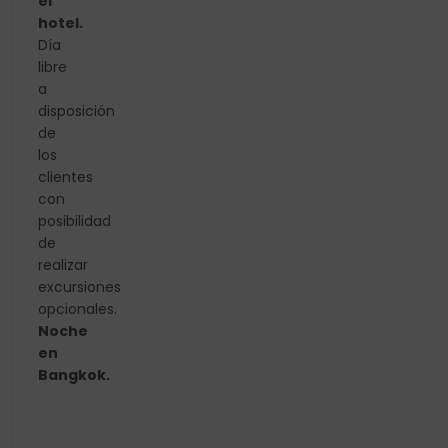
el
hotel.
Día
libre
a
disposición
de
los
clientes
con
posibilidad
de
realizar
excursiones
opcionales.
Noche
en
Bangkok.