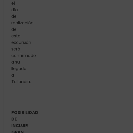
el
día
de
realización
de
esta
excursión
será
confirmado
a su
llegada
a
Tailandia.
POSIBILIDAD
DE
INCLUIR
GRAN