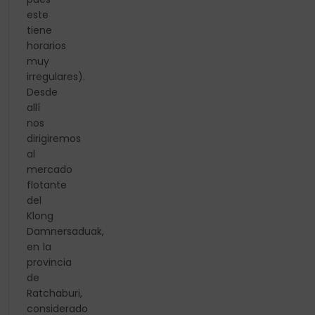
este
tiene
horarios
muy
irregulares).
Desde
allí
nos
dirigiremos
al
mercado
flotante
del
Klong
Damnersaduak,
en la
provincia
de
Ratchaburi,
considerado