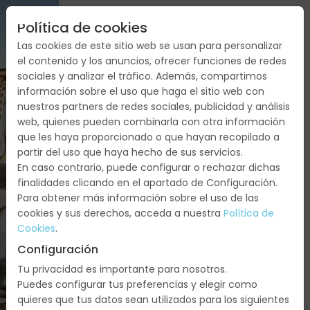
Política de cookies
TAILANDIA
Las cookies de este sitio web se usan para personalizar
AUTENTICA
el contenido y los anuncios, ofrecer funciones de redes
sociales y analizar el tráfico. Además, compartimos
Tailandia:
información sobre el uso que haga el sitio web con
Bangkok,
nuestros partners de redes sociales, publicidad y análisis
Phitsanulok,
web, quienes pueden combinarla con otra información
que les haya proporcionado o que hayan recopilado a
Chiang
partir del uso que haya hecho de sus servicios.
Rai,
En caso contrario, puede configurar o rechazar dichas
Chiang
finalidades clicando en el apartado de Configuración.
Mai,
Para obtener más información sobre el uso de las
Pai,
cookies y sus derechos, acceda a nuestra
Política de
Mae
Cookies
.
Hong
Configuración
Son,
Tu privacidad es importante para nosotros.
Mae
Puedes configurar tus preferencias y elegir como
Sariang
quieres que tus datos sean utilizados para los siguientes