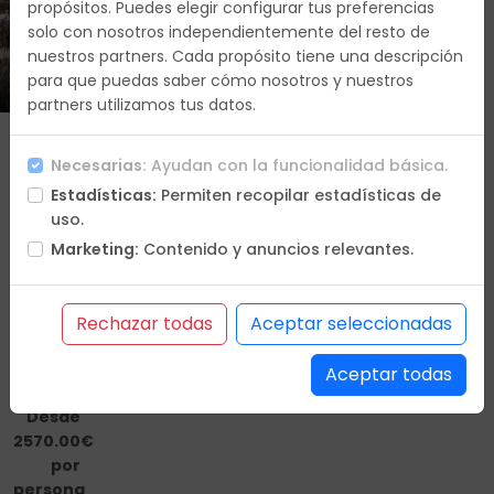
propósitos. Puedes elegir configurar tus preferencias
solo con nosotros independientemente del resto de
Duracion
nuestros partners. Cada propósito tiene una descripción
13 días
para que puedas saber cómo nosotros y nuestros
partners utilizamos tus datos.
Que
Necesarias:
Ayudan con la funcionalidad básica.
vas a
Estadísticas:
Permiten recopilar estadísticas de
hacer
uso.
Itinerario
Marketing:
Contenido y anuncios relevantes.
Hoteles
Incluye
No
Rechazar todas
Aceptar seleccionadas
incluye
Condiciones
Aceptar todas
Desde
2570.00€
por
persona