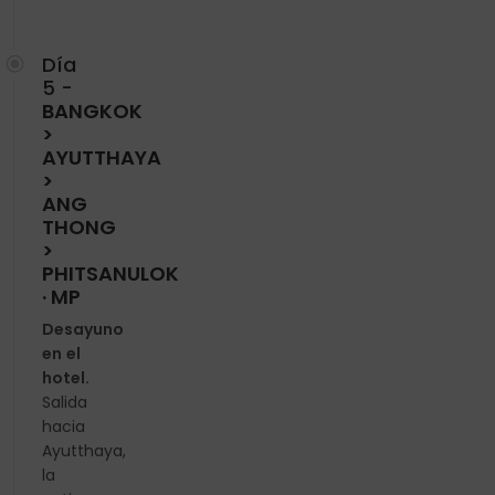
Día
5 -
BANGKOK
>
AYUTTHAYA
>
ANG
THONG
>
PHITSANULOK
· MP
Desayuno
en el
hotel.
Salida
hacia
Ayutthaya,
la