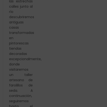
las estrechas
calles junto al
río
descubriremos
antiguas
casas
transformadas
en
pintorescas
tiendas
decoradas
excepcionalmente,
donde
visitaremos
un taller
artesano de
farolillos de
seda. A
continuación,
seguiremos
hasta el