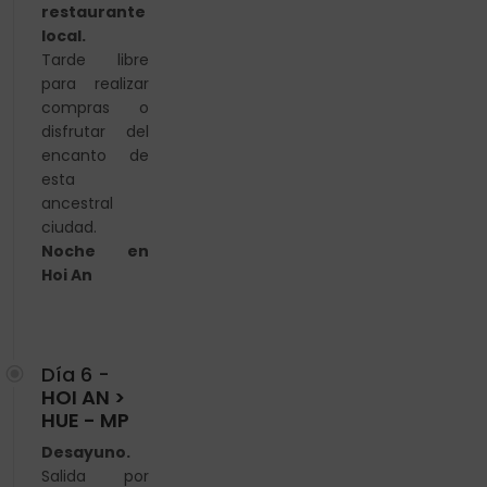
restaurante
local.
Tarde libre
para realizar
compras o
disfrutar del
encanto de
esta
ancestral
ciudad.
Noche en
Hoi An
Día 6 -
HOI AN >
HUE - MP
Desayuno.
Salida por