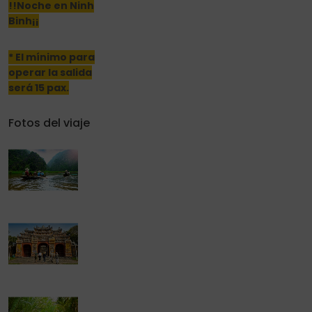
!!Noche en Ninh
Binh¡¡
* El mínimo para
operar la salida
será 15 pax.
Fotos del viaje