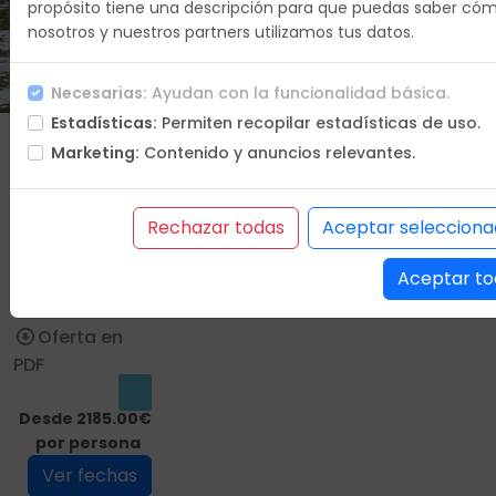
propósito tiene una descripción para que puedas saber có
nosotros y nuestros partners utilizamos tus datos.
Duracion
12 días
Necesarias:
Ayudan con la funcionalidad básica.
Estadísticas:
Permiten recopilar estadísticas de uso.
Que vas a
Marketing:
Contenido y anuncios relevantes.
hacer
Itinerario
Hoteles
Rechazar todas
Aceptar selecciona
Incluye
Aceptar to
No incluye
Condiciones
Oferta en
PDF
Desde 2185.00€
por persona
Ver fechas