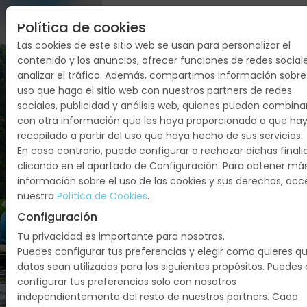
Política de cookies
VIETNAM
Las cookies de este sitio web se usan para personalizar el
contenido y los anuncios, ofrecer funciones de redes social
FANTÁSTICO
analizar el tráfico. Además, compartimos información sobre
uso que haga el sitio web con nuestros partners de redes
CUPOS
sociales, publicidad y análisis web, quienes pueden combina
2026
con otra información que les haya proporcionado o que ha
recopilado a partir del uso que haya hecho de sus servicios.
En caso contrario, puede configurar o rechazar dichas final
Vietnam:
clicando en el apartado de Configuración. Para obtener má
Hanoi,
información sobre el uso de las cookies y sus derechos, ac
Hoian,
nuestra
Política de Cookies
.
Bahia De
Configuración
Halong,
Tu privacidad es importante para nosotros.
Hue, Delta
Puedes configurar tus preferencias y elegir como quieres q
Del
datos sean utilizados para los siguientes propósitos. Puedes 
Mekong,
configurar tus preferencias solo con nosotros
Hochiminh
independientemente del resto de nuestros partners. Cada