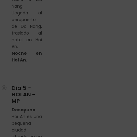
Nang.
Llegada al
aeropuerto
de Da Nang,
traslado al
hotel en Hoi
An.
Noche en
Hoi An.
Día 5 -
HOI AN -
MP
Desayuno.
Hoi An es una
pequeña
ciudad
situada en un