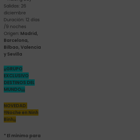
Salidas: 26
diciembre
Duración: 12 días
/9 noches
Origen:
Madrid,
Barcelona,
Bilbao, Valencia
y Sevilla
¡¡GRUPO
EXCLUSIVO
DESTINOS DEL
MUNDO¡¡¡
NOVEDAD:
!!Noche en Ninh
Binh¡¡
* El mínimo para