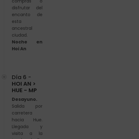
compras o
disfrutar del
encanto de
esta
ancestral
ciudad.
Noche en
Hoi An
Día 6 -
HOI AN >
HUE - MP
Desayuno.
Salida por
carretera
hacia Hue.
Llegada y
visita a la