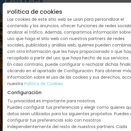
CUPOS
Política de cookies
2026 -
Las cookies de este sitio web se usan para personalizar el
contenido y los anuncios, ofrecer funciones de redes social
¡¡FIN
analizar el tráfico. Además, compartimos información sobre
uso que haga el sitio web con nuestros partners de redes
DE
sociales, publicidad y análisis web, quienes pueden combina
AÑO¡¡
con otra información que les haya proporcionado o que ha
recopilado a partir del uso que haya hecho de sus servicios.
En caso contrario, puede configurar o rechazar dichas final
Vietnam:
clicando en el apartado de Configuración. Para obtener má
Hanoi,
información sobre el uso de las cookies y sus derechos, ac
Hoian,
nuestra
Política de Cookies
.
Bahia De
Configuración
Halong,
Tu privacidad es importante para nosotros.
Hue, Delta
Puedes configurar tus preferencias y elegir como quieres q
Del
datos sean utilizados para los siguientes propósitos. Puedes 
Mekong,
configurar tus preferencias solo con nosotros
Hochiminh
independientemente del resto de nuestros partners. Cada