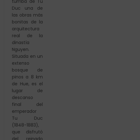
tumba de Tu
Duc una de
las obras más
bonitas de la
arquitectura
real de la
dinastía
Nguyen.
Situada en un
extenso
bosque de
pinos a 8 km
de Hue, es el
lugar de
descanso
final del
emperador
Tu Duc
(1848-1883),
que disfrutó
del reinado