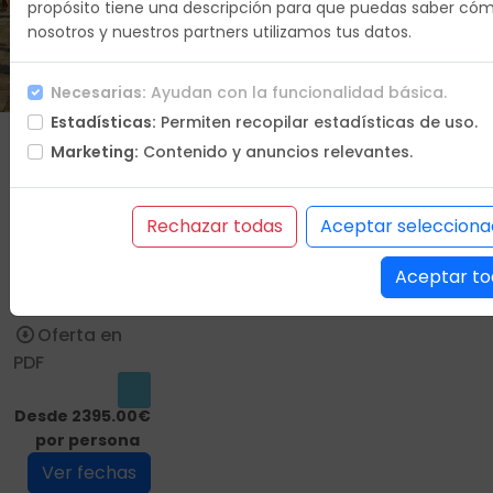
propósito tiene una descripción para que puedas saber có
nosotros y nuestros partners utilizamos tus datos.
Duracion
12 días
Necesarias:
Ayudan con la funcionalidad básica.
Estadísticas:
Permiten recopilar estadísticas de uso.
Que vas a
Marketing:
Contenido y anuncios relevantes.
hacer
Itinerario
Hoteles
Rechazar todas
Aceptar selecciona
Incluye
Aceptar to
No incluye
Condiciones
Oferta en
PDF
Desde 2395.00€
por persona
Ver fechas