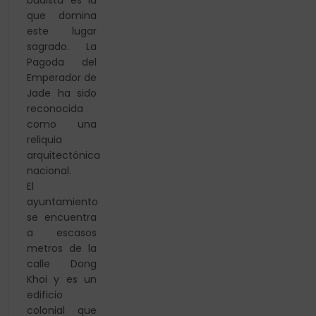
budista es la
que domina
este lugar
sagrado. La
Pagoda del
Emperador de
Jade ha sido
reconocida
como una
reliquia
arquitectónica
nacional.
El
ayuntamiento
se encuentra
a escasos
metros de la
calle Dong
Khoi y es un
edificio
colonial que