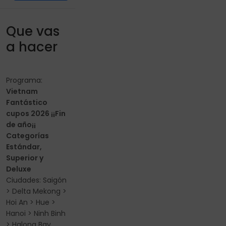
Que vas
a hacer
Programa:
Vietnam
Fantástico
cupos 2026 ¡¡Fin
de año¡¡
Categorías
Estándar,
Superior y
Deluxe
Ciudades: Saigón
> Delta Mekong >
Hoi An > Hue >
Hanoi > Ninh Binh
> Halong Bay