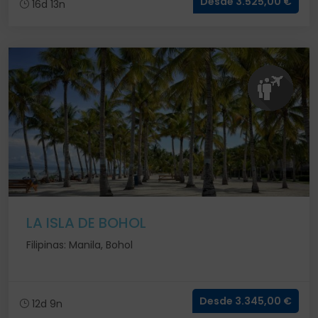
Desde 3.525,00 €
16d 13n
LA ISLA DE BOHOL
Filipinas: Manila, Bohol
Desde 3.345,00 €
12d 9n