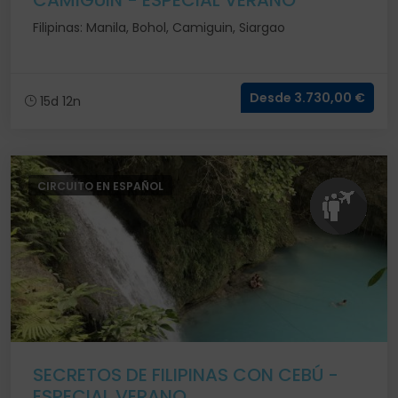
CAMIGUIN - ESPECIAL VERANO
Filipinas: Manila, Bohol, Camiguin, Siargao
Desde 3.730,00 €
15d 12n
CIRCUITO EN ESPAÑOL
SECRETOS DE FILIPINAS CON CEBÚ -
ESPECIAL VERANO