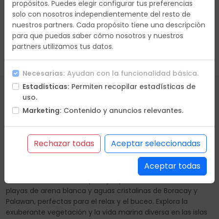
propósitos. Puedes elegir configurar tus preferencias
solo con nosotros independientemente del resto de
nuestros partners. Cada propósito tiene una descripción
para que puedas saber cómo nosotros y nuestros
partners utilizamos tus datos.
Borrar Filtros
Necesarias:
Ayudan con la funcionalidad básica.
Estadísticas:
Permiten recopilar estadísticas de
uso.
Marketing:
Contenido y anuncios relevantes.
El país de las islas
Un archipiélago de ensueño en el corazón del Sudeste
Rechazar todas
Aceptar seleccionadas
Asiático, donde la belleza natural, la rica cultura y la
hospitalidad te esperan para una experiencia inolvidable.
Aceptar todas
Con más de 7,000 islas para explorar, este país te ofrece
una variedad infinita de paisajes y aventuras. Descubre las
playas de arena blanca y aguas cristalinas de Boracay y
Palawan, perfectas para el relax y el buceo. Explora la
exuberante vegetación y la vida marina diversa en las islas