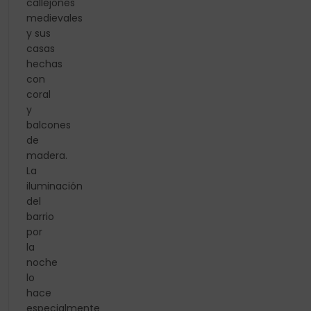
callejones
medievales
y sus
casas
hechas
con
coral
y
balcones
de
madera.
La
iluminación
del
barrio
por
la
noche
lo
hace
especialmente