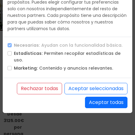
propósitos. Puedes elegir configurar tus preferencias
solo con nosotros independientemente del resto de
Duracion
nuestros partners. Cada propósito tiene una descripción
10 días
para que puedas saber cómo nosotros y nuestros
partners utilizamos tus datos.
Que
Necesarias:
Ayudan con la funcionalidad básica.
vas a
Estadísticas:
Permiten recopilar estadísticas de
hacer
uso.
Itinerario
Marketing:
Contenido y anuncios relevantes.
Hoteles
Incluye
No
Rechazar todas
Aceptar seleccionadas
incluye
Condiciones
Aceptar todas
Desde
3125.00€
por
persona