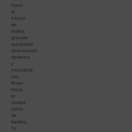
hacia
el
interior
de
Arabia,
grandes
autopistas
atravesando
desiertos
y
montañas
nos
llevan
hacia
la
ciudad
santa
de
Medina,
“la