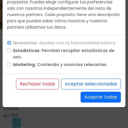
propósitos. Puedes elegir configurar tus preferencias
solo con nosotros independientemente del resto de
Duracion
nuestros partners. Cada propósito tiene una descripción
8 días
para que puedas saber cómo nosotros y nuestros
partners utilizamos tus datos.
Que
Necesarias:
Ayudan con la funcionalidad básica.
vas a
Estadísticas:
Permiten recopilar estadísticas de
hacer
uso.
Itinerario
Marketing:
Contenido y anuncios relevantes.
Hoteles
Incluye
No
Rechazar todas
Aceptar seleccionadas
incluye
Condiciones
Aceptar todas
Oferta
en PDF