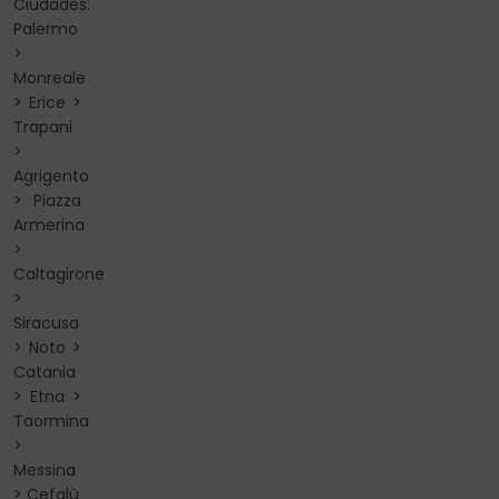
Ciudades:
Palermo
>
Monreale
> Erice >
Trapani
>
Agrigento
> Piazza
Armerina
>
Caltagirone
>
Siracusa
> Noto >
Catania
> Etna >
Taormina
>
Messina
> Cefalù