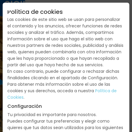
SICILIA
Política de cookies
Italia:
Las cookies de este sitio web se usan para personalizar
Palermo,
el contenido y los anuncios, ofrecer funciones de redes
Monreale,
sociales y analizar el tráfico. Además, compartimos
Erice,
información sobre el uso que haga el sitio web con
Trapani,
nuestros partners de redes sociales, publicidad y análisis
Agrigento,
web, quienes pueden combinarla con otra información
que les haya proporcionado o que hayan recopilado a
Piazza
partir del uso que haya hecho de sus servicios.
Armerina,
En caso contrario, puede configurar o rechazar dichas
Caltagirone,
finalidades clicando en el apartado de Configuración.
Siracusa,
Para obtener más información sobre el uso de las
Noto,
cookies y sus derechos, acceda a nuestra
Política de
Catania,
Cookies
.
Etna,
Configuración
Taormina,
Tu privacidad es importante para nosotros.
Messina,
Puedes configurar tus preferencias y elegir como
Cefalú
quieres que tus datos sean utilizados para los siguientes