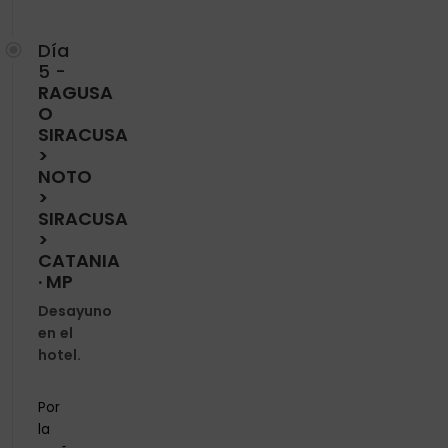
Día
5 -
RAGUSA
O
SIRACUSA
>
NOTO
>
SIRACUSA
>
CATANIA
· MP
Desayuno
en el
hotel.
Por
la