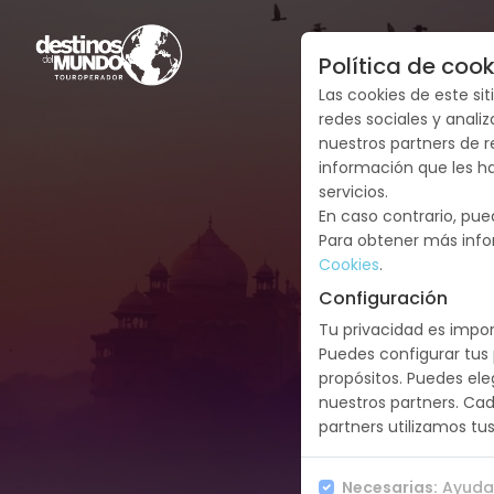
Política de cook
Las cookies de este si
redes sociales y anali
nuestros partners de r
información que les h
servicios.
En caso contrario, pue
Para obtener más info
Cookies
.
Configuración
Tu privacidad es impor
Puedes configurar tus 
propósitos. Puedes ele
nuestros partners. Ca
partners utilizamos tus
Necesarias:
Ayudan