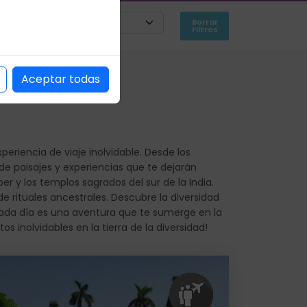
Borrar
Filtros
Aceptar todas
eriencia de viaje inolvidable. Desde los
de paisajes y experiencias que te dejarán
r y los templos sagrados del sur de la India.
e rituales ancestrales. Descubre la diversidad
, cada día es una aventura que te sumerge en la
s inolvidables en la tierra de la diversidad!