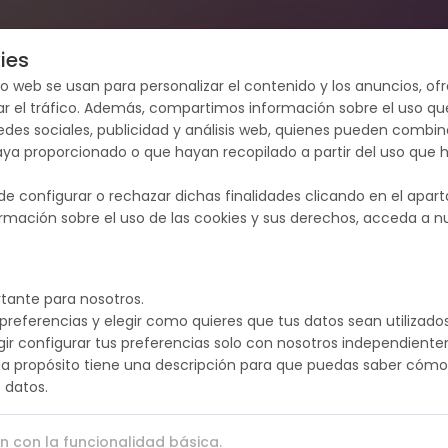
Destinos
Paquete dinámico
Cupos
Tipos de Viaje
ies
tio web se usan para personalizar el contenido y los anuncios, o
zar el tráfico. Además, compartimos información sobre el uso qu
edes sociales, publicidad y análisis web, quienes pueden combin
aya proporcionado o que hayan recopilado a partir del uso que
de configurar o rechazar dichas finalidades clicando en el apar
rmación sobre el uso de las cookies y sus derechos, acceda a 
INDIA
tante para nosotros.
preferencias y elegir como quieres que tus datos sean utilizados
gir configurar tus preferencias solo con nosotros independient
da propósito tiene una descripción para que puedas saber cómo
 datos.
 con la funcionalidad básica.