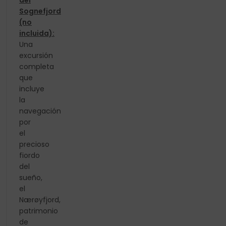
del
Sognefjord
(no
incluida):
Una
excursión
completa
que
incluye
la
navegación
por
el
precioso
fiordo
del
sueño,
el
Nærøyfjord,
patrimonio
de