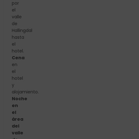
por
el
valle
de
Hallingdal
hasta
el
hotel.
Cena
en
el
hotel
y
alojamiento.
Noche
en
el
área
del
valle