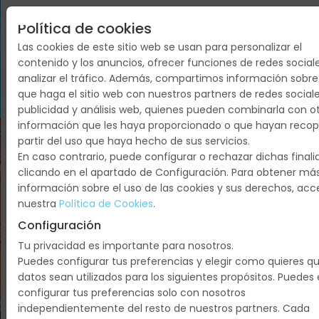
Oslo,
Valle
Política de cookies
De
Las cookies de este sitio web se usan para personalizar el
Hallingdal,
contenido y los anuncios, ofrecer funciones de redes social
Flam,
analizar el tráfico. Además, compartimos información sobre
Sognefjord,
que haga el sitio web con nuestros partners de redes sociale
Bergen,
publicidad y análisis web, quienes pueden combinarla con o
Region
información que les haya proporcionado o que hayan recop
partir del uso que haya hecho de sus servicios.
De
En caso contrario, puede configurar o rechazar dichas final
Los
clicando en el apartado de Configuración. Para obtener má
Fiordos,
información sobre el uso de las cookies y sus derechos, ac
Fiordo
nuestra
Política de Cookies
.
De
Configuración
Geiranger,
Tu privacidad es importante para nosotros.
Alesund,
Puedes configurar tus preferencias y elegir como quieres q
Valle
datos sean utilizados para los siguientes propósitos. Puedes 
De
configurar tus preferencias solo con nosotros
Gudbrand
independientemente del resto de nuestros partners. Cada