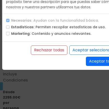
propósito tiene una descripción para que puedas saber có
nosotros y nuestros partners utilizamos tus datos.
Duracion
8 días
Necesarias:
Ayudan con la funcionalidad básica.
Estadísticas:
Permiten recopilar estadísticas de uso.
Que
Marketing:
Contenido y anuncios relevantes.
vas a
hacer
Itinerario
Rechazar todas
Aceptar seleccion
Hoteles
Aceptar t
Incluye
No
incluye
Condiciones
Desde
2255.00€
por
persona