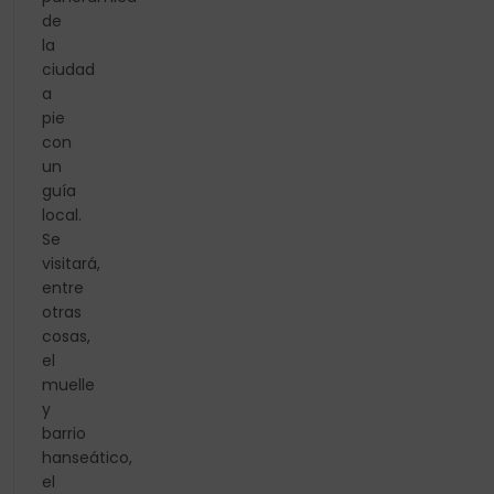
de
la
ciudad
a
pie
con
un
guía
local.
Se
visitará,
entre
otras
cosas,
el
muelle
y
barrio
hanseático,
el